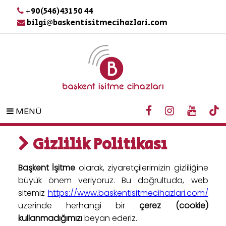
+90(546)431 50 44
bilgi@baskentisitmecihazlari.com
MENÜ
Gizlilik Politikası
Başkent İşitme
olarak, ziyaretçilerimizin gizliliğine
büyük önem veriyoruz. Bu doğrultuda, web
sitemiz
https://www.baskentisitmecihazlari.com/
üzerinde herhangi bir
çerez (cookie)
kullanmadığımızı
beyan ederiz.