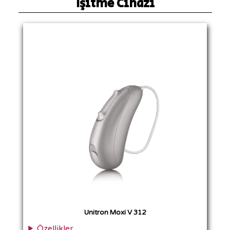
İşitme Cihazı
Unitron Moxi V 312
Özellikler