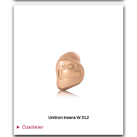
Unitron Insera W 312
Özellikler